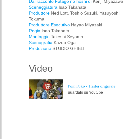
Dal racconto Futago no hoshi di
Kenji Miyazawa
Sceneggiatura
Isao Takahata
Produttore
Ned Lott, Toshio Suzuki, Yasuyoshi
Tokuma
Produttore Esecutivo
Hayao Miyazaki
Regia
Isao Takahata
Montaggio
Takeshi Seyama
Scenografia
Kazuo Oga
Produzione
STUDIO GHIBLI
Video
Pom Poko - Trailer originale
guardalo su Youtube