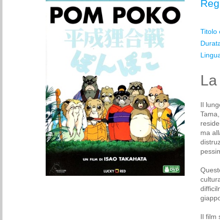
Reg
Titolo
Durat
Lingu
La 
Il lun
Tama, 
reside
ma all
distru
pessim
Questo
cultur
diffic
giapp
Il fil