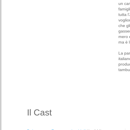
un can
famigl
tutta 
voglio
che gli
gassen
mero e
ma è l
La par
italia
produc
tambur
Il Cast