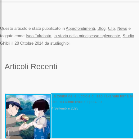
Questo articolo è stato pubblicato in
Approfondimenti
,
Blog
,
Clip
,
News
e
taggato come
Isao Takahata
,
la storia della principessa splendente
,
Studio
Ghibli
il
28 Ottobre 2014
da
studioghibli
Articoli Recenti
La tomba delle lucciole di Isao Takahata torna al
cinema come evento speciale
4 Settembre 2025