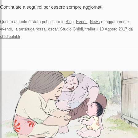
Continuate a seguirci per essere sempre aggiornati.
Questo articolo è stato pubblicato in
Blog
,
Eventi
,
News
e taggato come
evento
,
la tartaruga rossa
,
oscar
,
Studio Ghibli
,
trailer
il
13 Agosto 2017
da
studioghibli