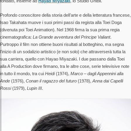
fondato, insieme ad
Hayao Miyazaki
, lo Studio Ghibli.
Profondo conoscitore della storia dell’arte e della letteratura francese,
Isao Takahata muove i suoi primi passi da regista alla Toei Doga
(divenuta poi Toei Animation). Nel 1968 firma la sua prima regia
cinematografica:
La Grande avventura del Principe Valiant
.
Purtroppo il film non ottiene buoni risultati al botteghino, ma segna
l’inizio di un sodalizio artistico (e non solo) che attraverserà tutta la
sua carriera, quello con Hayao Miyazaki. I due passano dalla Toei
alla A Production dove firmano, tra le altre cose, serie televisive note
in tutto il mondo, tra cui
Heidi
(1974),
Marco – dagli Appennini alla
Ande
(1976),
Conan il ragazzo del futuro
(1978),
Anna dai Capelli
Rossi
(1979),
Lupin III
.