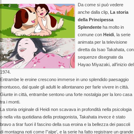
Da come si può vedere
anche dalla clip,
La storia
della Principessa
Splendente
ha molto in
comune con
Heidi
, la serie
animata per la televisione
diretta da Isao Takahata, con
sequenze disegnate da
Hayao Miyazaki, all’inizio del
1974.
Entrambe le eroine crescono immerse in uno splendido paesaggio
montuoso, dal quale gli adulti le allontanano per farle vivere in città.
Giunte in città, entrambe sentono una forte nostalgia per la loro casa
tra i monti.
La storia originale di Heidi non scavava in profondità nella psicologia
o nella vita quotidiana della protagonista, Takahata invece è stato
bravo a tirar fuori il fascino della sua eroina e la bellezza dei pascoli
di montagna noti come l’‘alpe’, e la serie ha fatto registrare un grande