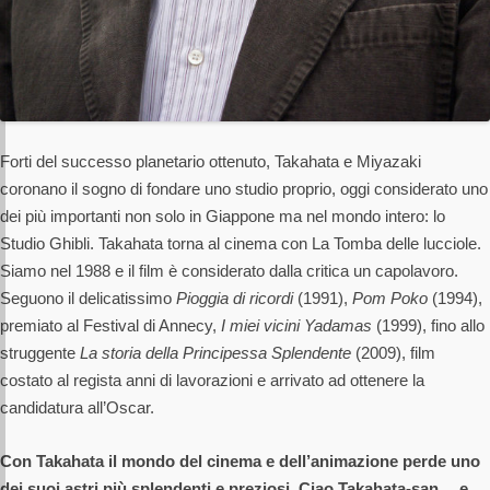
Forti del successo planetario ottenuto, Takahata e Miyazaki
coronano il sogno di fondare uno studio proprio, oggi considerato uno
dei più importanti non solo in Giappone ma nel mondo intero: lo
Studio Ghibli. Takahata torna al cinema con La Tomba delle lucciole.
Siamo nel 1988 e il film è considerato dalla critica un capolavoro.
Seguono il delicatissimo
Pioggia di ricordi
(1991),
Pom Poko
(1994),
premiato al Festival di Annecy,
I miei vicini Yadamas
(1999), fino allo
struggente
La storia della Principessa Splendente
(2009), film
costato al regista anni di lavorazioni e arrivato ad ottenere la
candidatura all’Oscar.
Con Takahata il mondo del cinema e dell’animazione perde uno
dei suoi astri più splendenti e preziosi. Ciao Takahata-san… e