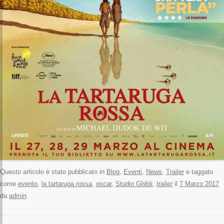
Questo articolo è stato pubblicato in
Blog
,
Eventi
,
News
,
Trailer
e taggato
come
evento
,
la tartaruga rossa
,
oscar
,
Studio Ghibli
,
trailer
il
7 Marzo 2017
da
admin