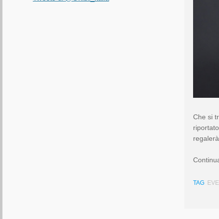
Che si t
riportato
regalerà
Continua
TAG
EV