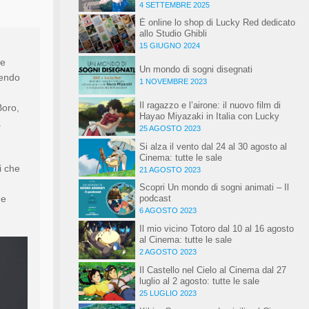
speciale
4 SETTEMBRE 2025
È online lo shop di Lucky Red dedicato
allo Studio Ghibli
15 GIUGNO 2024
ne
Un mondo di sogni disegnati
tendo
1 NOVEMBRE 2023
Il ragazzo e l’airone: il nuovo film di
Boro,
Hayao Miyazaki in Italia con Lucky
.
Red dal 1 gennaio 2024
25 AGOSTO 2023
Si alza il vento dal 24 al 30 agosto al
Cinema: tutte le sale
i che
21 AGOSTO 2023
Scopri Un mondo di sogni animati – Il
me
podcast
6 AGOSTO 2023
Il mio vicino Totoro dal 10 al 16 agosto
al Cinema: tutte le sale
2 AGOSTO 2023
Il Castello nel Cielo al Cinema dal 27
luglio al 2 agosto: tutte le sale
25 LUGLIO 2023