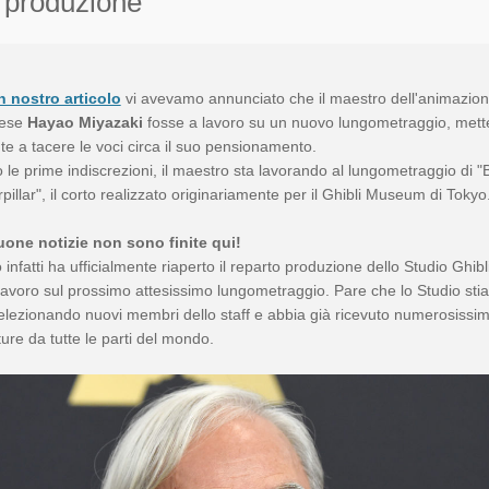
produzione
n nostro articolo
vi avevamo annunciato che il maestro dell'animazio
nese
Hayao Miyazaki
fosse a lavoro su un nuovo lungometraggio, met
te a tacere le voci circa il suo pensionamento.
le prime indiscrezioni, il maestro sta lavorando al lungometraggio di "
rpillar", il corto realizzato originariamente per il Ghibli Museum di Tokyo
uone notizie non sono finite qui!
o infatti ha ufficialmente riaperto il reparto produzione dello Studio Ghibl
 lavoro sul prossimo attesissimo lungometraggio. Pare che lo Studio stia
lezionando nuovi membri dello staff e abbia già ricevuto numerosissi
ure da tutte le parti del mondo.