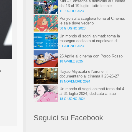
Kiki – Consegne a domicilio al Cinema
dal 13 al 19 luglio: tutte le sale
11 LUGLIO 2023
Ponyo sulla scogliera torna al Cinema:
le sale dove vederlo
30 GIUGNO 2023
Un mondo di sogni animati: torna la
rassegna dedicata ai capolavori di
Hayao Miyazaki, al Cinema!
9 GIUGNO 2023
25 Aprile al cinema con Porco Rosso
18 APRILE 2025
à
Hayao Miyazaki e l’airone: il
documentario al cinema il 25-26-27
novembre
15 NOVEMBRE 2024
Un mondo di sogni animati torna dal 4
al 31 luglio 2024, dedicata a Isao
Takahata
18 GIUGNO 2024
Seguici su Facebook