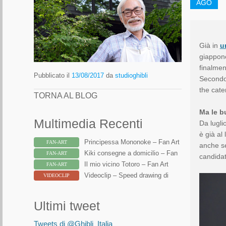
AGO
Già in
u
giappo
finalmen
Pubblicato il
13/08/2017
da
studioghibli
Secondo 
the cate
TORNA AL BLOG
Ma le b
Multimedia Recenti
Da lugli
è già al
Principessa Mononoke – Fan Art
FAN-ART
anche se
Kiki consegne a domicilio – Fan
FAN-ART
candidat
Art
Il mio vicino Totoro – Fan Art
FAN-ART
Videoclip – Speed drawing di
VIDEOCLIP
Totoro
Ultimi tweet
Tweets di @Ghibli_Italia