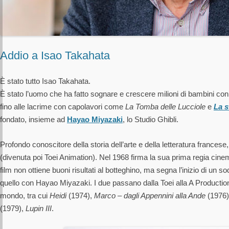
Addio a Isao Takahata
È stato tutto Isao Takahata.
È stato l’uomo che ha fatto sognare e crescere milioni di bambini con 
fino alle lacrime con capolavori come
La Tomba delle Lucciole
e
La s
fondato, insieme ad
Hayao Miyazaki
, lo Studio Ghibli.
Profondo conoscitore della storia dell’arte e della letteratura frances
(divenuta poi Toei Animation). Nel 1968 firma la sua prima regia cine
film non ottiene buoni risultati al botteghino, ma segna l’inizio di un so
quello con Hayao Miyazaki. I due passano dalla Toei alla A Production do
mondo, tra cui
Heidi
(1974),
Marco – dagli Appennini alla Ande
(1976
(1979),
Lupin III
.