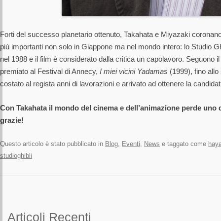
Forti del successo planetario ottenuto, Takahata e Miyazaki coronano 
più importanti non solo in Giappone ma nel mondo intero: lo Studio G
nel 1988 e il film è considerato dalla critica un capolavoro. Seguono i
premiato al Festival di Annecy,
I miei vicini Yadamas
(1999), fino all
costato al regista anni di lavorazioni e arrivato ad ottenere la candidat
Con Takahata il mondo del cinema e dell’animazione perde uno de
grazie!
Questo articolo è stato pubblicato in
Blog
,
Eventi
,
News
e taggato come
haya
studioghibli
Articoli Recenti