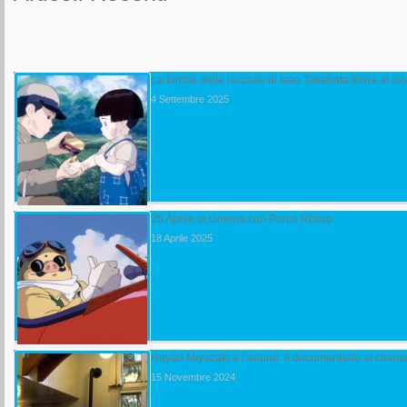
La tomba delle lucciole di Isao Takahata torna al 
4 Settembre 2025
25 Aprile al cinema con Porco Rosso
18 Aprile 2025
Hayao Miyazaki e l’airone: il documentario al cine
15 Novembre 2024