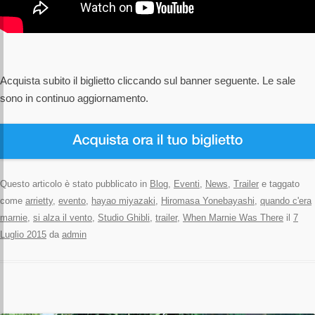
Acquista subito il biglietto cliccando sul banner seguente. Le sale
sono in continuo aggiornamento.
Questo articolo è stato pubblicato in
Blog
,
Eventi
,
News
,
Trailer
e taggato
come
arrietty
,
evento
,
hayao miyazaki
,
Hiromasa Yonebayashi
,
quando c'era
marnie
,
si alza il vento
,
Studio Ghibli
,
trailer
,
When Marnie Was There
il
7
Luglio 2015
da
admin