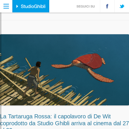
ARCHIVIO DELLA CATEGORIA:
TRAILER
La Tartaruga Rossa: il capolavoro di De Wit
coprodotto da Studio Ghibli arriva al cinema dal 27