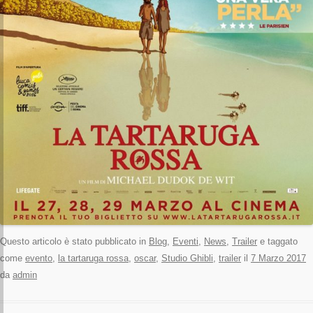
Questo articolo è stato pubblicato in
Blog
,
Eventi
,
News
,
Trailer
e taggato
come
evento
,
la tartaruga rossa
,
oscar
,
Studio Ghibli
,
trailer
il
7 Marzo 2017
da
admin