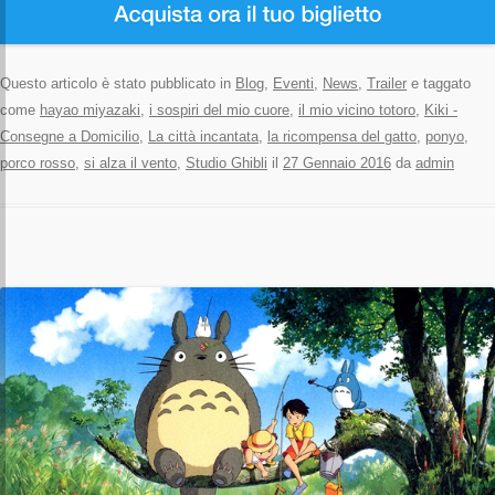
Questo articolo è stato pubblicato in
Blog
,
Eventi
,
News
,
Trailer
e taggato
come
hayao miyazaki
,
i sospiri del mio cuore
,
il mio vicino totoro
,
Kiki -
Consegne a Domicilio
,
La città incantata
,
la ricompensa del gatto
,
ponyo
,
porco rosso
,
si alza il vento
,
Studio Ghibli
il
27 Gennaio 2016
da
admin