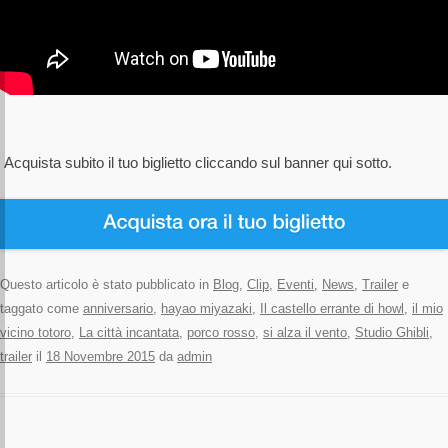
Acquista subito il tuo biglietto cliccando sul banner qui sotto.
Questo articolo è stato pubblicato in
Blog
,
Clip
,
Eventi
,
News
,
Trailer
e
taggato come
anniversario
,
hayao miyazaki
,
Il castello errante di howl
,
il mio
vicino totoro
,
La città incantata
,
porco rosso
,
si alza il vento
,
Studio Ghibli
,
trailer
il
18 Novembre 2015
da
admin