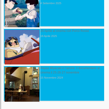
4 Settembre 2025
25 Aprile al cinema con Porco Rosso
18 Aprile 2025
Hayao Miyazaki e l’airone: il documentario al
cinema il 25-26-27 novembre
15 Novembre 2024