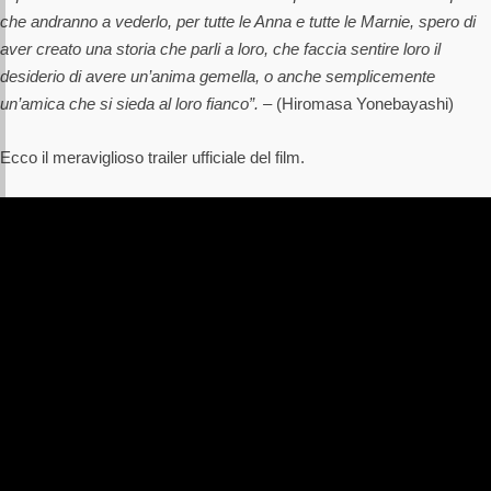
che andranno a vederlo, per tutte le Anna e tutte le Marnie, spero di
aver creato una storia che parli a loro, che faccia sentire loro il
desiderio di avere un’anima gemella, o anche semplicemente
un’amica che si sieda al loro fianco”. –
(Hiromasa Yonebayashi)
Ecco il meraviglioso trailer ufficiale del film.