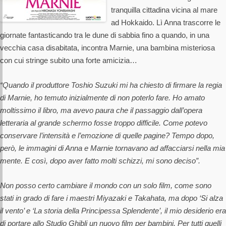
tranquilla cittadina vicina al mare
ad Hokkaido. Lì Anna trascorre le
giornate fantasticando tra le dune di sabbia fino a quando, in una
vecchia casa disabitata, incontra Marnie, una bambina misteriosa
con cui stringe subito una forte amicizia…
“Quando il produttore Toshio Suzuki mi ha chiesto di firmare la regia
di Marnie, ho temuto inizialmente di non poterlo fare. Ho amato
moltissimo il libro, ma avevo paura che il passaggio dall’opera
letteraria al grande schermo fosse troppo difficile. Come potevo
conservare l’intensità e l’emozione di quelle pagine? Tempo dopo,
però, le immagini di Anna e Marnie tornavano ad affacciarsi nella mia
mente. E così, dopo aver fatto molti schizzi, mi sono deciso”.
Non posso certo cambiare il mondo con un solo film, come sono
stati in grado di fare i maestri Miyazaki e Takahata, ma dopo ‘Si alza
il vento’ e ‘La storia della Principessa Splendente’, il mio desiderio era
di portare allo Studio Ghibli un nuovo film per bambini. Per tutti quelli