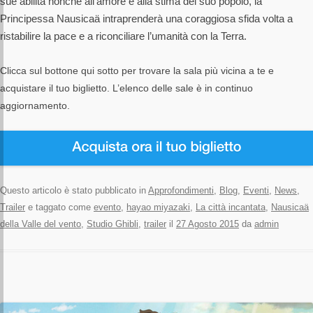
sue abilità nonchè all’amore e alla stima del suo popolo, la
Principessa Nausicaä intraprenderà una coraggiosa sfida volta a
ristabilire la pace e a riconciliare l’umanità con la Terra.
Clicca sul bottone qui sotto per trovare la sala più vicina a te e
acquistare il tuo biglietto. L’elenco delle sale è in continuo
aggiornamento.
Questo articolo è stato pubblicato in
Approfondimenti
,
Blog
,
Eventi
,
News
,
Trailer
e taggato come
evento
,
hayao miyazaki
,
La città incantata
,
Nausicaä
della Valle del vento
,
Studio Ghibli
,
trailer
il
27 Agosto 2015
da
admin