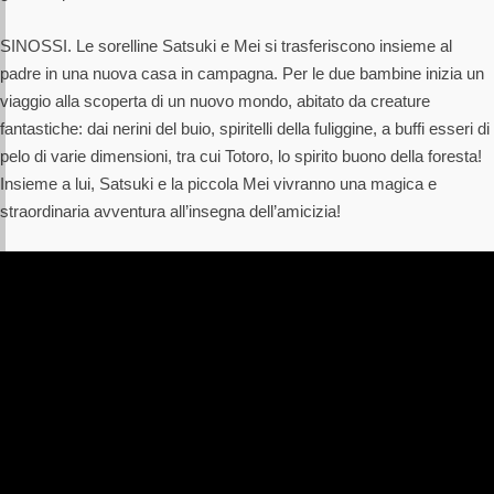
SINOSSI. Le sorelline Satsuki e Mei si trasferiscono insieme al
padre in una nuova casa in campagna. Per le due bambine inizia un
viaggio alla scoperta di un nuovo mondo, abitato da creature
fantastiche: dai nerini del buio, spiritelli della fuliggine, a buffi esseri di
pelo di varie dimensioni, tra cui Totoro, lo spirito buono della foresta!
Insieme a lui, Satsuki e la piccola Mei vivranno una magica e
straordinaria avventura all’insegna dell’amicizia!