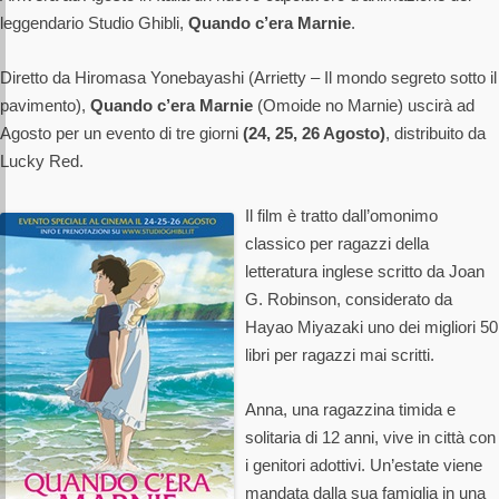
leggendario Studio Ghibli,
Quando c’era Marnie
.
Diretto da Hiromasa Yonebayashi (Arrietty – Il mondo segreto sotto il
pavimento),
Quando c’era Marnie
(Omoide no Marnie) uscirà ad
Agosto per un evento di tre giorni
(24, 25, 26 Agosto)
, distribuito da
Lucky Red.
Il film è tratto dall’omonimo
classico per ragazzi della
letteratura inglese scritto da Joan
G. Robinson, considerato da
Hayao Miyazaki uno dei migliori 50
libri per ragazzi mai scritti.
Anna, una ragazzina timida e
solitaria di 12 anni, vive in città con
i genitori adottivi. Un’estate viene
mandata dalla sua famiglia in una