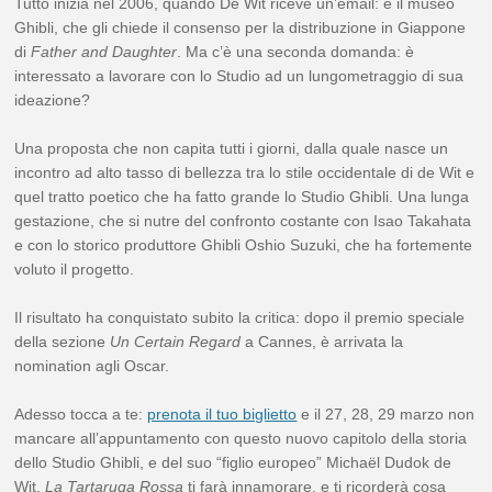
Tutto inizia nel 2006, quando De Wit riceve un’email: è il museo
Ghibli, che gli chiede il consenso per la distribuzione in Giappone
di
Father and Daughter
. Ma c’è una seconda domanda: è
interessato a lavorare con lo Studio ad un lungometraggio di sua
ideazione?
Una proposta che non capita tutti i giorni, dalla quale nasce un
incontro ad alto tasso di bellezza tra lo stile occidentale di de Wit e
quel tratto poetico che ha fatto grande lo Studio Ghibli. Una lunga
gestazione, che si nutre del confronto costante con Isao Takahata
e con lo storico produttore Ghibli Oshio Suzuki, che ha fortemente
voluto il progetto.
Il risultato ha conquistato subito la critica: dopo il premio speciale
della sezione
Un Certain Regard
a Cannes, è arrivata la
nomination agli Oscar.
Adesso tocca a te:
prenota il tuo biglietto
e il 27, 28, 29 marzo non
mancare all’appuntamento con questo nuovo capitolo della storia
dello Studio Ghibli, e del suo “figlio europeo” Michaël Dudok de
Wit.
La Tartaruga Rossa
ti farà innamorare, e ti ricorderà cosa