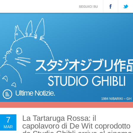
Ultime Notizie.
1984 NIBARIKI – GH
La Tartaruga Rossa: il
7
capolavoro di De Wit coprodotto
MAR