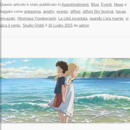
Questo articolo è stato pubblicato in
Approfondimenti
,
Blog
,
Eventi
,
News
e
taggato come
anteprima
,
arrietty
,
evento
,
giffoni
,
giffoni film festival
,
hayao
miyazaki
,
Hiromasa Yonebayashi
,
La città incantata
,
quando c'era marnie
,
si
alza il vento
,
Studio Ghibli
il
16 Luglio 2015
da
admin