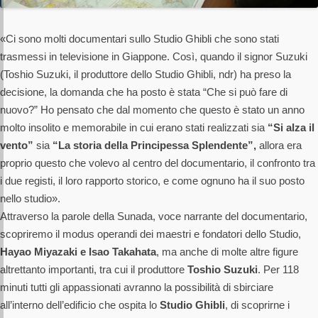
«Ci sono molti documentari sullo Studio Ghibli che sono stati
trasmessi in televisione in Giappone. Così, quando il signor Suzuki
(Toshio Suzuki, il produttore dello Studio Ghibli, ndr) ha preso la
decisione, la domanda che ha posto è stata “Che si può fare di
nuovo?” Ho pensato che dal momento che questo è stato un anno
molto insolito e memorabile in cui erano stati realizzati sia
“Si alza il
vento”
sia
“La storia della Principessa Splendente”,
allora era
proprio questo che volevo al centro del documentario, il confronto tra
i due registi, il loro rapporto storico, e come ognuno ha il suo posto
nello studio».
Attraverso la parole della Sunada, voce narrante del documentario,
scopriremo il modus operandi dei maestri e fondatori dello Studio,
Hayao Miyazaki e Isao Takahata
, ma anche di molte altre figure
altrettanto importanti, tra cui il produttore
Toshio Suzuki
. Per 118
minuti tutti gli appassionati avranno la possibilità di sbirciare
all’interno dell’edificio che ospita lo
Studio Ghibli
, di scoprirne i