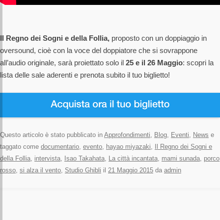
Il Regno dei Sogni e della Follia,
proposto con un doppiaggio in
oversound, cioè con la voce del doppiatore che si sovrappone
all’audio originale, sarà proiettato solo il
25 e il 26 Maggio
: scopri la
lista delle sale aderenti e prenota subito il tuo biglietto!
Questo articolo è stato pubblicato in
Approfondimenti
,
Blog
,
Eventi
,
News
e
taggato come
documentario
,
evento
,
hayao miyazaki
,
Il Regno dei Sogni e
della Follia
,
intervista
,
Isao Takahata
,
La città incantata
,
mami sunada
,
porco
rosso
,
si alza il vento
,
Studio Ghibli
il
21 Maggio 2015
da
admin