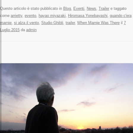
Questo articolo è stato pubblicato in
Blog
,
Eventi
,
News
,
Trailer
e taggato
come
arrietty
,
evento
,
hayao miyazaki
,
Hiromasa Yonebayashi
,
quando c'era
marnie
,
si alza il vento
,
Studio Ghibli
,
trailer
,
When Marnie Was There
il
7
Luglio 2015
da
admin