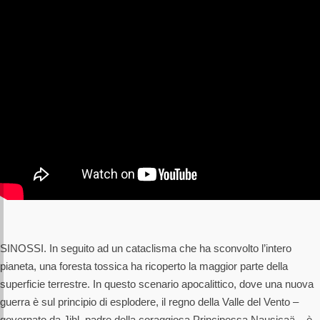
SINOSSI. In seguito ad un cataclisma che ha sconvolto l’intero
pianeta, una foresta tossica ha ricoperto la maggior parte della
superficie terrestre. In questo scenario apocalittico, dove una nuova
guerra è sul principio di esplodere, il regno della Valle del Vento –
governato da Jihl, padre della coraggiosa Principessa Nausicaä – è