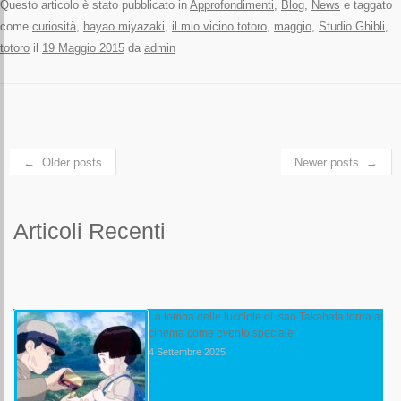
Questo articolo è stato pubblicato in
Approfondimenti
,
Blog
,
News
e taggato
come
curiosità
,
hayao miyazaki
,
il mio vicino totoro
,
maggio
,
Studio Ghibli
,
totoro
il
19 Maggio 2015
da
admin
Navigazione articolo
←
Older posts
Newer posts
→
Articoli Recenti
La tomba delle lucciole di Isao Takahata torna al
cinema come evento speciale
4 Settembre 2025