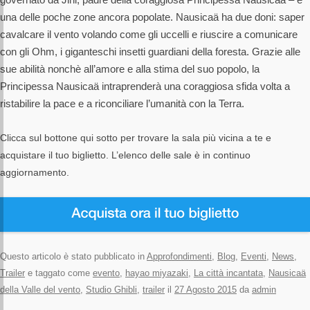
una delle poche zone ancora popolate. Nausicaä ha due doni: saper
cavalcare il vento volando come gli uccelli e riuscire a comunicare
con gli Ohm, i giganteschi insetti guardiani della foresta. Grazie alle
sue abilità nonchè all’amore e alla stima del suo popolo, la
Principessa Nausicaä intraprenderà una coraggiosa sfida volta a
ristabilire la pace e a riconciliare l’umanità con la Terra.
Clicca sul bottone qui sotto per trovare la sala più vicina a te e
acquistare il tuo biglietto. L’elenco delle sale è in continuo
aggiornamento.
Questo articolo è stato pubblicato in
Approfondimenti
,
Blog
,
Eventi
,
News
,
Trailer
e taggato come
evento
,
hayao miyazaki
,
La città incantata
,
Nausicaä
della Valle del vento
,
Studio Ghibli
,
trailer
il
27 Agosto 2015
da
admin