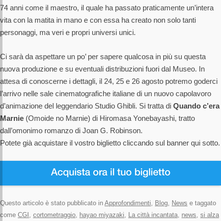
74 anni come il maestro, il quale ha passato praticamente un’intera
vita con la matita in mano e con essa ha creato non solo tanti
personaggi, ma veri e propri universi unici.
Ci sarà da aspettare un po’ per sapere qualcosa in più su questa
nuova produzione e su eventuali distribuzioni fuori dal Museo. In
attesa di conoscerne i dettagli, il 24, 25 e 26 agosto potremo goderci
l’arrivo nelle sale cinematografiche italiane di un nuovo capolavoro
d’animazione del leggendario Studio Ghibli. Si tratta di
Quando c’era
Marnie
(Omoide no Marnie) di Hiromasa Yonebayashi, tratto
dall’omonimo romanzo di Joan G. Robinson.
Potete già acquistare il vostro biglietto cliccando sul banner qui sotto.
Questo articolo è stato pubblicato in
Approfondimenti
,
Blog
,
News
e taggato
come
CGI
,
cortometraggio
,
hayao miyazaki
,
La città incantata
,
news
,
si alza