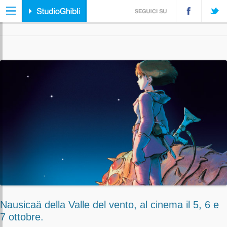
ARCHIVIO DELLA CATEGORIA:
NEWS
Nausicaä della Valle del vento, al cinema il 5, 6 e
7 ottobre.