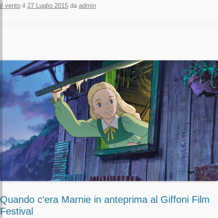
il vento
il
27 Luglio 2015
da
admin
Quando c’era Marnie in anteprima al Giffoni Film
Festival