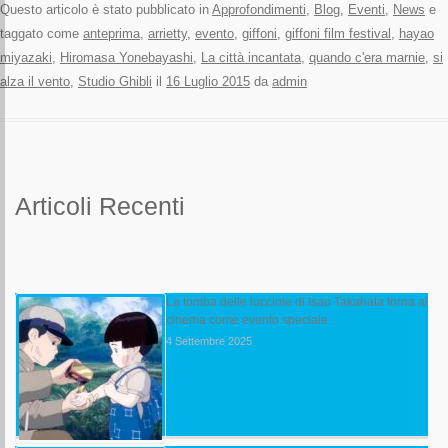
Questo articolo è stato pubblicato in
Approfondimenti
,
Blog
,
Eventi
,
News
e
taggato come
anteprima
,
arrietty
,
evento
,
giffoni
,
giffoni film festival
,
hayao
miyazaki
,
Hiromasa Yonebayashi
,
La città incantata
,
quando c'era marnie
,
si
alza il vento
,
Studio Ghibli
il
16 Luglio 2015
da
admin
Articoli Recenti
La tomba delle lucciole di Isao Takahata torna al
cinema come evento speciale
4 Settembre 2025