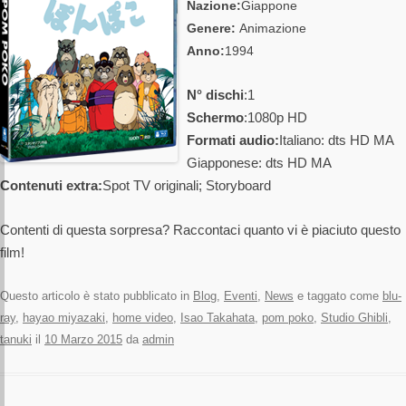
Nazione:
Giappone
Genere:
Animazione
Anno:
1994
N° dischi
:1
Schermo
:1080p HD
Formati audio:
Italiano: dts HD MA
Giapponese: dts HD MA
Contenuti extra:
Spot TV originali; Storyboard
Contenti di questa sorpresa? Raccontaci quanto vi è piaciuto questo
film!
Questo articolo è stato pubblicato in
Blog
,
Eventi
,
News
e taggato come
blu-
ray
,
hayao miyazaki
,
home video
,
Isao Takahata
,
pom poko
,
Studio Ghibli
,
tanuki
il
10 Marzo 2015
da
admin