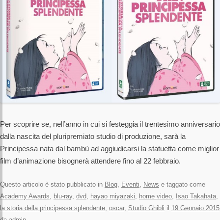
Per scoprire se, nell’anno in cui si festeggia il trentesimo anniversario
dalla nascita del pluripremiato studio di produzione, sarà la
Principessa nata dal bambù ad aggiudicarsi la statuetta come miglior
film d’animazione bisognerà attendere fino al 22 febbraio.
Questo articolo è stato pubblicato in
Blog
,
Eventi
,
News
e taggato come
Academy Awards
,
blu-ray
,
dvd
,
hayao miyazaki
,
home video
,
Isao Takahata
,
la storia della principessa splendente
,
oscar
,
Studio Ghibli
il
19 Gennaio 2015
da
admin