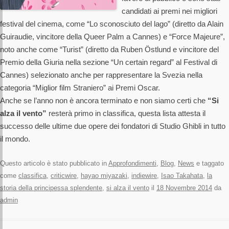
candidati ai premi nei migliori
festival del cinema, come “Lo sconosciuto del lago” (diretto da Alain
Guiraudie, vincitore della Queer Palm a Cannes) e “Force Majeure”,
noto anche come “Turist” (diretto da Ruben Östlund e vincitore del
Premio della Giuria nella sezione “Un certain regard” al Festival di
Cannes) selezionato anche per rappresentare la Svezia nella
categoria “Miglior film Straniero” ai Premi Oscar.
Anche se l’anno non è ancora terminato e non siamo certi che
“Si
alza il vento”
resterà primo in classifica, questa lista attesta il
successo delle ultime due opere dei fondatori di Studio Ghibli in tutto
il mondo.
Questo articolo è stato pubblicato in
Approfondimenti
,
Blog
,
News
e taggato
come
classifica
,
criticwire
,
hayao miyazaki
,
indiewire
,
Isao Takahata
,
la
storia della principessa splendente
,
si alza il vento
il
18 Novembre 2014
da
admin