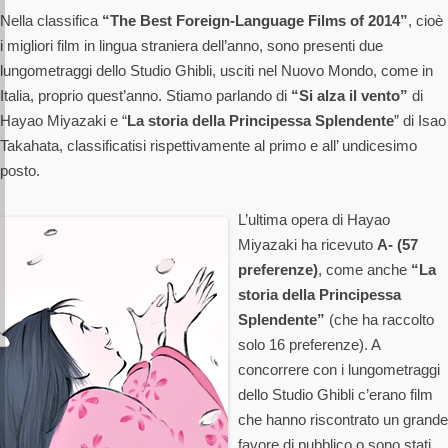
Nella classifica
“The Best Foreign-Language Films of 2014”
, cioè
i migliori film in lingua straniera dell’anno, sono presenti due
lungometraggi dello Studio Ghibli, usciti nel Nuovo Mondo, come in
Italia, proprio quest’anno. Stiamo parlando di
“Si alza il vento”
di
Hayao Miyazaki e “
La storia della Principessa Splendente
” di Isao
Takahata, classificatisi rispettivamente al primo e all’ undicesimo
posto.
L’ultima opera di Hayao
Miyazaki ha ricevuto
A- (57
preferenze)
, come anche
“La
storia della Principessa
Splendente”
(che ha raccolto
solo 16 preferenze). A
concorrere con i lungometraggi
dello Studio Ghibli c’erano film
che hanno riscontrato un grande
favore di pubblico o sono stati