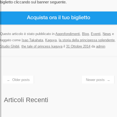
biglietto cliccando sul banner seguente.
Questo articolo è stato pubblicato in
Approfondimenti
,
Blog
,
Eventi
,
News
e
taggato come
Isao Takahata
,
Kaguya
,
la storia della principessa splendente
,
Studio Ghibli
,
the tale of princess kaguya
il
31 Ottobre 2014
da
admin
Navigazione articolo
←
Older posts
Newer posts
→
Articoli Recenti