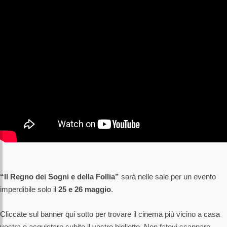
“Il Regno dei Sogni e della Follia”
sarà nelle sale per un evento
imperdibile solo il
25 e 26 maggio
.
Cliccate sul banner qui sotto per trovare il cinema più vicino a casa
vostra e acquistare subito il vostro biglietto. Non fatevi scappare