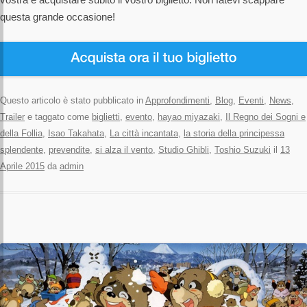
questa grande occasione!
Questo articolo è stato pubblicato in
Approfondimenti
,
Blog
,
Eventi
,
News
,
Trailer
e taggato come
biglietti
,
evento
,
hayao miyazaki
,
Il Regno dei Sogni e
della Follia
,
Isao Takahata
,
La città incantata
,
la storia della principessa
splendente
,
prevendite
,
si alza il vento
,
Studio Ghibli
,
Toshio Suzuki
il
13
Aprile 2015
da
admin