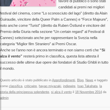
favore di pubblico o sono stati
candidati ai premi nei migliori
festival del cinema, come “Lo sconosciuto del lago” (diretto da Alain
Guiraudie, vincitore della Queer Palm a Cannes) e “Force Majeure”,
noto anche come “Turist” (diretto da Ruben Östlund e vincitore del
Premio della Giuria nella sezione “Un certain regard” al Festival di
Cannes) selezionato anche per rappresentare la Svezia nella
categoria “Miglior film Straniero” ai Premi Oscar.
Anche se l’anno non è ancora terminato e non siamo certi che
“Si
alza il vento”
resterà primo in classifica, questa lista attesta il
successo delle ultime due opere dei fondatori di Studio Ghibli in tutto
il mondo.
Questo articolo è stato pubblicato in
Approfondimenti
,
Blog
,
News
e taggato
come
classifica
,
criticwire
,
hayao miyazaki
,
indiewire
,
Isao Takahata
,
la
storia della principessa splendente
,
si alza il vento
il
18 Novembre 2014
da
admin