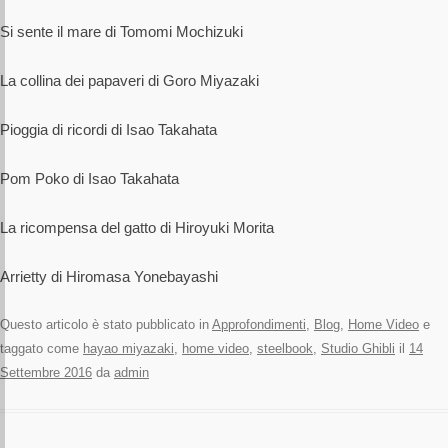
Si sente il mare di Tomomi Mochizuki
La collina dei papaveri di Goro Miyazaki
Pioggia di ricordi di Isao Takahata
Pom Poko di Isao Takahata
La ricompensa del gatto di Hiroyuki Morita
Arrietty di Hiromasa Yonebayashi
Questo articolo è stato pubblicato in
Approfondimenti
,
Blog
,
Home Video
e
taggato come
hayao miyazaki
,
home video
,
steelbook
,
Studio Ghibli
il
14
Settembre 2016
da
admin