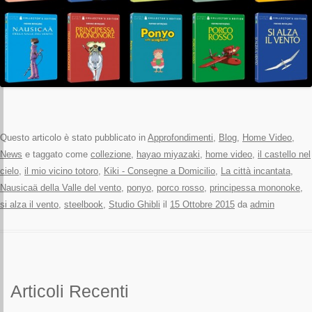
Questo articolo è stato pubblicato in
Approfondimenti
,
Blog
,
Home Video
,
News
e taggato come
collezione
,
hayao miyazaki
,
home video
,
il castello nel
cielo
,
il mio vicino totoro
,
Kiki - Consegne a Domicilio
,
La città incantata
,
Nausicaä della Valle del vento
,
ponyo
,
porco rosso
,
principessa mononoke
,
si alza il vento
,
steelbook
,
Studio Ghibli
il
15 Ottobre 2015
da
admin
Articoli Recenti