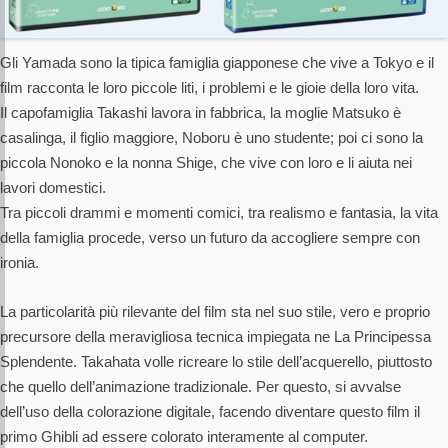
Gli Yamada sono la tipica famiglia giapponese che vive a Tokyo e il
film racconta le loro piccole liti, i problemi e le gioie della loro vita.
Il capofamiglia Takashi lavora in fabbrica, la moglie Matsuko è
casalinga, il figlio maggiore, Noboru è uno studente; poi ci sono la
piccola Nonoko e la nonna Shige, che vive con loro e li aiuta nei
lavori domestici.
Tra piccoli drammi e momenti comici, tra realismo e fantasia, la vita
della famiglia procede, verso un futuro da accogliere sempre con
ironia.
La particolarità più rilevante del film sta nel suo stile, vero e proprio
precursore della meravigliosa tecnica impiegata ne La Principessa
Splendente. Takahata volle ricreare lo stile dell’acquerello, piuttosto
che quello dell’animazione tradizionale. Per questo, si avvalse
dell’uso della colorazione digitale, facendo diventare questo film il
primo Ghibli ad essere colorato interamente al computer.