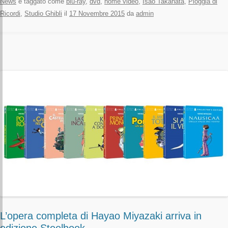
News
e taggato come
blu-ray
,
dvd
,
home video
,
Isao Takahata
,
Pioggia di
Ricordi
,
Studio Ghibli
il
17 Novembre 2015
da
admin
L’opera completa di Hayao Miyazaki arriva in