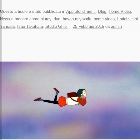
Questo articolo è stato pubblicato in
Approfondimenti
,
Blog
,
Home Video
,
News
e taggato come
bluray
,
dvd
,
hayao miyazaki
,
home video
,
I miei vicini
Yamada
,
Isao Takahata
,
Studio Ghibli
il
25 Febbraio 2016
da
admin