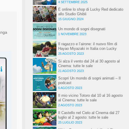
speciale
4 SETTEMBRE 2025
È online lo shop di Lucky Red dedicato
allo Studio Ghibli
15 GIUGNO 2024
Un mondo di sogni disegnati
anga
1 NOVEMBRE 2023
Il ragazzo e l’airone: il nuovo film di
Hayao Miyazaki in Italia con Lucky
Red dal 1 gennaio 2024
25 AGOSTO 2023
Si alza il vento dal 24 al 30 agosto al
Cinema: tutte le sale
21 AGOSTO 2023
Scopri Un mondo di sogni animati – Il
podcast
6 AGOSTO 2023
Il mio vicino Totoro dal 10 al 16 agosto
al Cinema: tutte le sale
2 AGOSTO 2023
Il Castello nel Cielo al Cinema dal 27
luglio al 2 agosto: tutte le sale
25 LUGLIO 2023