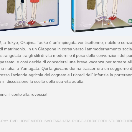
, a Tokyo, Okajima Taeko è un'impiegata ventisettenne, nubile e senz
 di matrimonio. In un Giappone in corsa verso l'ammodernamento socia
trangolata tra gli stili di vita moderni e il peso delle convenzioni del pu
passato, e così decide di concedersi una breve vacanza per tornare al
 natia, a Yamagata. Qui la giovane donna trascorrerà un soggiorno d
resso l'azienda agricola del cognato e i ricordi dell' infanzia la porteran
e in discussione la scelte della sua vita adulta.
nci il conto alla rovescia!
-RAY
DVD
HOME VIDEO
ISAO TAKAHATA
PIOGGIA DI RICORDI
STUDIO GHIBL