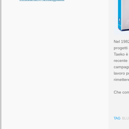
Nel 1982
progetti
Taeko è s
recente 
campagna
lavoro p
rimetter
Che comi
TAG
BLU