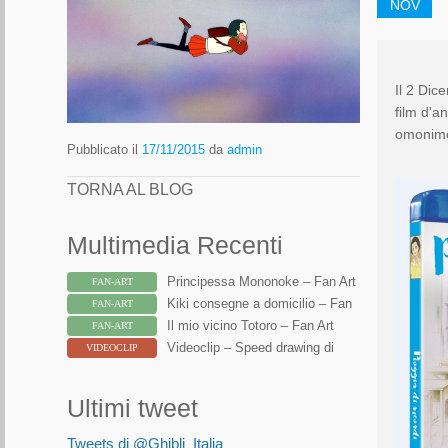
NOV
Il 2 Dic
film d'a
omonimo
Pubblicato il
17/11/2015
da
admin
TORNA AL BLOG
Multimedia Recenti
Principessa Mononoke – Fan Art
FAN-ART
Kiki consegne a domicilio – Fan
FAN-ART
Art
Il mio vicino Totoro – Fan Art
FAN-ART
Videoclip – Speed drawing di
VIDEOCLIP
Totoro
Ultimi tweet
Tweets di @Ghibli_Italia