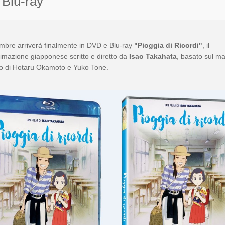
Blu-ray
embre arriverà finalmente in DVD e Blu-ray
"Pioggia di Ricordi"
, il
nimazione giapponese scritto e diretto da
Isao Takahata
, basato sul m
 di Hotaru Okamoto e Yuko Tone.