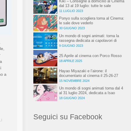
Kiki – Consegne a domicilio al Cinema
dal 13 al 19 luglio: tutte le sale
11 LUGLIO 2023
Ponyo sulla scogliera torna al Cinema:
le sale dove vederlo
30 GIUGNO 2023
Un mondo di sogni animati: torna la
rassegna dedicata ai capolavori di
a
Hayao Miyazaki, al Cinema!
9 GIUGNO 2023
le,
r
25 Aprile al cinema con Porco Rosso
18 APRILE 2025
la
i
Hayao Miyazaki e l’airone: il
no a
documentario al cinema il 25-26-27
novembre
15 NOVEMBRE 2024
Un mondo di sogni animati torna dal 4
al 31 luglio 2024, dedicata a Isao
Takahata
18 GIUGNO 2024
Seguici su Facebook
I