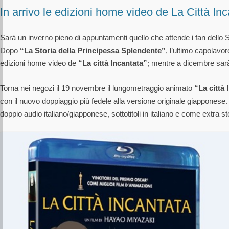
In arrivo le edizioni home video de La Città Inc
Sarà un inverno pieno di appuntamenti quello che attende i fan dello S
Dopo
“La Storia della Principessa Splendente”
, l’ultimo capolavo
edizioni home video de
“La città Incantata”
; mentre a dicembre sarà
Torna nei negozi il 19 novembre il lungometraggio animato
“La città 
con il nuovo doppiaggio più fedele alla versione originale giapponese.
doppio audio italiano/giapponese, sottotitoli in italiano e come extra st