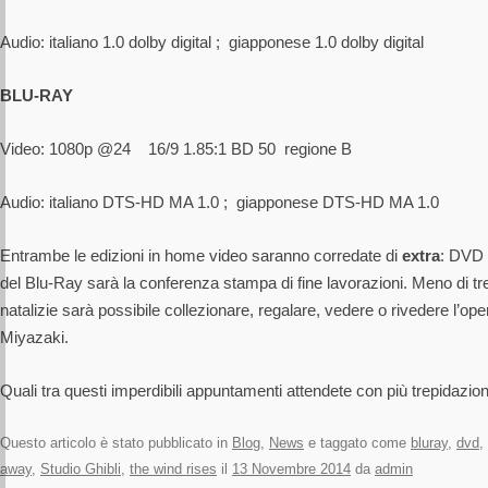
Audio: italiano 1.0 dolby digital ; giapponese 1.0 dolby digital
BLU-RAY
Video: 1080p @24 16/9 1.85:1 BD 50 regione B
Audio: italiano DTS-HD MA 1.0 ; giapponese DTS-HD MA 1.0
Entrambe le edizioni in home video saranno corredate di
extra
: DVD 
del Blu-Ray sarà la conferenza stampa di fine lavorazioni. Meno di tre
natalizie sarà possibile collezionare, regalare, vedere o rivedere l’o
Miyazaki.
Quali tra questi imperdibili appuntamenti attendete con più trepidazio
Questo articolo è stato pubblicato in
Blog
,
News
e taggato come
bluray
,
dvd
,
away
,
Studio Ghibli
,
the wind rises
il
13 Novembre 2014
da
admin