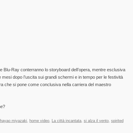
e Blu-Ray conterranno lo storyboard dell’opera, mentre esclusiva
 mesi dopo l’uscita sui grandi schermi e in tempo per le festività
pera che si pone come conclusiva nella carriera del maestro
ne?
hayao miyazaki
,
home video
,
La città incantata
,
si alza il vento
,
spirited