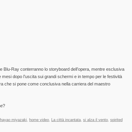
e Blu-Ray conterranno lo storyboard dell’opera, mentre esclusiva
 mesi dopo l’uscita sui grandi schermi e in tempo per le festività
pera che si pone come conclusiva nella carriera del maestro
ne?
hayao miyazaki
,
home video
,
La città incantata
,
si alza il vento
,
spirited