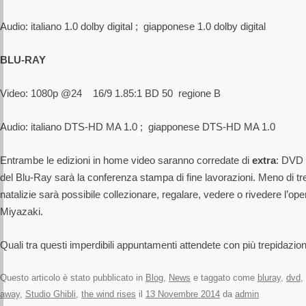
Audio: italiano 1.0 dolby digital ; giapponese 1.0 dolby digital
BLU-RAY
Video: 1080p @24 16/9 1.85:1 BD 50 regione B
Audio: italiano DTS-HD MA 1.0 ; giapponese DTS-HD MA 1.0
Entrambe le edizioni in home video saranno corredate di
extra
: DVD 
del Blu-Ray sarà la conferenza stampa di fine lavorazioni. Meno di tre
natalizie sarà possibile collezionare, regalare, vedere o rivedere l’o
Miyazaki.
Quali tra questi imperdibili appuntamenti attendete con più trepidazio
Questo articolo è stato pubblicato in
Blog
,
News
e taggato come
bluray
,
dvd
,
away
,
Studio Ghibli
,
the wind rises
il
13 Novembre 2014
da
admin