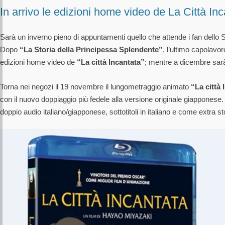
In arrivo le edizioni home video de La Città Inc
Sarà un inverno pieno di appuntamenti quello che attende i fan dello S
Dopo
“La Storia della Principessa Splendente”
, l’ultimo capolavo
edizioni home video de
“La città Incantata”
; mentre a dicembre sarà
Torna nei negozi il 19 novembre il lungometraggio animato
“La città 
con il nuovo doppiaggio più fedele alla versione originale giapponese.
doppio audio italiano/giapponese, sottotitoli in italiano e come extra st