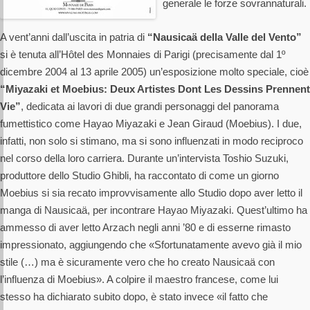
generale le forze sovrannaturali.
A vent’anni dall’uscita in patria di
“Nausicaä della Valle del Vento”
si è tenuta all’Hôtel des Monnaies di Parigi (precisamente dal 1º
dicembre 2004 al 13 aprile 2005) un’esposizione molto speciale, cioè
“Miyazaki et Moebius: Deux Artistes Dont Les Dessins Prennent
Vie”
, dedicata ai lavori di due grandi personaggi del panorama
fumettistico come Hayao Miyazaki e Jean Giraud (Moebius). I due,
infatti, non solo si stimano, ma si sono influenzati in modo reciproco
nel corso della loro carriera. Durante un’intervista Toshio Suzuki,
produttore dello Studio Ghibli, ha raccontato di come un giorno
Moebius si sia recato improvvisamente allo Studio dopo aver letto il
manga di Nausicaä, per incontrare Hayao Miyazaki. Quest’ultimo ha
ammesso di aver letto Arzach negli anni ’80 e di esserne rimasto
impressionato, aggiungendo che «Sfortunatamente avevo già il mio
stile (…) ma è sicuramente vero che ho creato Nausicaä con
l’influenza di Moebius». A colpire il maestro francese, come lui
stesso ha dichiarato subito dopo, è stato invece «il fatto che