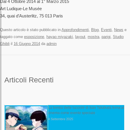
Dal 4 Ottobre 2014 al 1° Marzo 2015
Art Ludique-Le Musée
34, quai d’Austerlitz, 75 013 Paris
Questo articolo è stato pubblicato in
Approfondimenti
,
Blog
,
Eventi
,
News
e
taggato come
esposizione
,
hayao miyazaki
,
layout
,
mostra
,
parigi
,
Studio
Ghibli
il
16 Giugno 2014
da
admin
Articoli Recenti
La tomba delle lucciole di Isao Takahata torna al
cinema come evento speciale
4 Settembre 2025