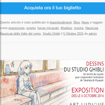
Questo articolo è stato pubblicato in
Approfondimenti
,
Blog
,
News
e taggato
come
esposizione
,
evento
,
hayao miyazaki
,
Moebius
,
mostra
,
Nausicaä
,
Nausicaä della Valle del vento
,
Studio Ghibli
il
5 Ottobre 2015
da
admin