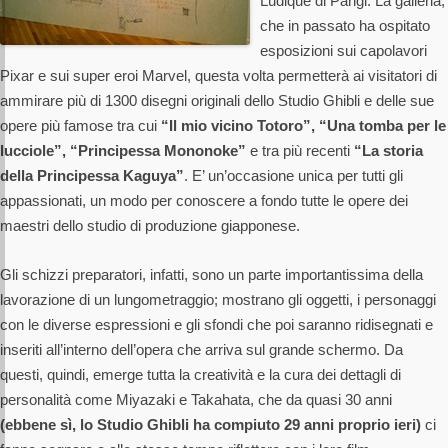
Ludique di Parigi. La galleria,
che in passato ha ospitato
esposizioni sui capolavori
Pixar e sui super eroi Marvel, questa volta permetterà ai visitatori di
ammirare più di 1300 disegni originali dello Studio Ghibli e delle sue
opere più famose tra cui
“Il mio vicino Totoro”, “Una tomba per le
lucciole”, “Principessa Mononoke”
e tra più recenti
“La storia
della Principessa Kaguya”
. E’ un’occasione unica per tutti gli
appassionati, un modo per conoscere a fondo tutte le opere dei
maestri dello studio di produzione giapponese.
Gli schizzi preparatori, infatti, sono un parte importantissima della
lavorazione di un lungometraggio; mostrano gli oggetti, i personaggi
con le diverse espressioni e gli sfondi che poi saranno ridisegnati e
inseriti all’interno dell’opera che arriva sul grande schermo. Da
questi, quindi, emerge tutta la creatività e la cura dei dettagli di
personalità come Miyazaki e Takahata, che da quasi 30 anni
(ebbene sì, lo Studio Ghibli ha compiuto 29 anni proprio ieri)
ci