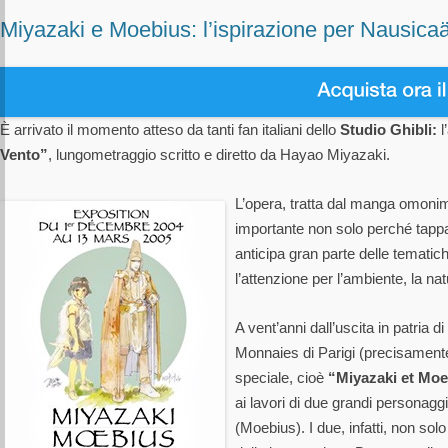
Miyazaki e Moebius: l’ispirazione per Nausicaä
È arrivato il momento atteso da tanti fan italiani dello
Studio Ghibli:
l
Vento”
, lungometraggio scritto e diretto da Hayao Miyazaki.
L’opera, tratta dal manga omoni
importante non solo perché tappa
anticipa gran parte delle temati
l’attenzione per l’ambiente, la na
A vent’anni dall’uscita in patria di
Monnaies di Parigi (precisamente
speciale, cioè
“Miyazaki et Moe
ai lavori di due grandi persona
(Moebius). I due, infatti, non so