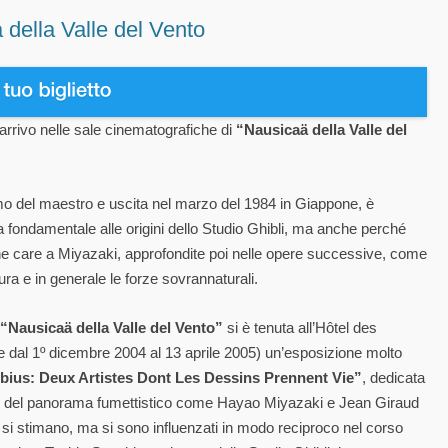
 della Valle del Vento
’arrivo nelle sale cinematografiche di
“Nausicaä della Valle del
mo del maestro e uscita nel marzo del 1984 in Giappone, è
 fondamentale alle origini dello Studio Ghibli, ma anche perché
che care a Miyazaki, approfondite poi nelle opere successive, come
tura e in generale le forze sovrannaturali.
“Nausicaä della Valle del Vento”
si è tenuta all’Hôtel des
 dal 1º dicembre 2004 al 13 aprile 2005) un’esposizione molto
bius: Deux Artistes Dont Les Dessins Prennent Vie”
, dedicata
ggi del panorama fumettistico come Hayao Miyazaki e Jean Giraud
lo si stimano, ma si sono influenzati in modo reciproco nel corso