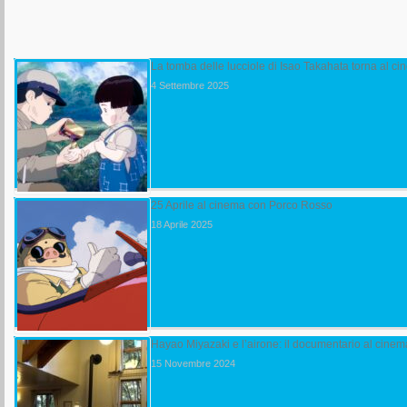
La tomba delle lucciole di Isao Takahata torna al 
4 Settembre 2025
25 Aprile al cinema con Porco Rosso
18 Aprile 2025
Hayao Miyazaki e l’airone: il documentario al cine
15 Novembre 2024