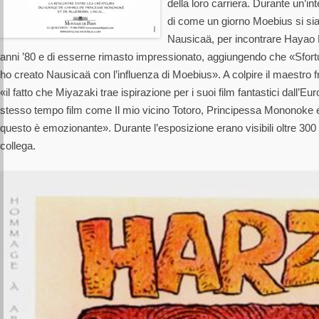
della loro carriera. Durante un’in
di come un giorno Moebius si sia
Nausicaä, per incontrare Hayao 
anni ’80 e di esserne rimasto impressionato, aggiungendo che «Sfort
ho creato Nausicaä con l’influenza di Moebius». A colpire il maestro 
«il fatto che Miyazaki trae ispirazione per i suoi film fantastici dall’
stesso tempo film come Il mio vicino Totoro, Principessa Mononoke e 
questo è emozionante». Durante l’esposizione erano visibili oltre 300 ta
collega.