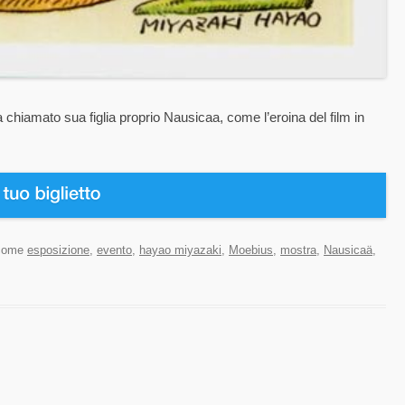
hiamato sua figlia proprio Nausicaa, come l’eroina del film in
 come
esposizione
,
evento
,
hayao miyazaki
,
Moebius
,
mostra
,
Nausicaä
,