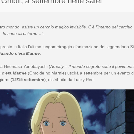
Ghibli, a settembre nelle sale!
tro mondo, esiste un cerchio magico invisibile. C’è l’interno del cerchio,
o. Io sono all’esterno…”.
 presto in Italia l’ultimo lungometraggio d’animazione del leggendario S
uando c’era Marnie.
 da Hiromasa Yonebayashi (
Arrietty – Il mondo segreto sotto il paviment
c’era Marnie
(Omoide no Marnie) uscirà a settembre per un evento d
giorni
(12/15 settembre)
, distribuito da Lucky Red.