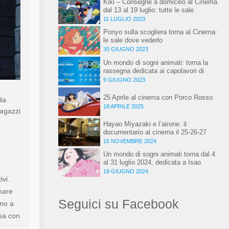
Kiki – Consegne a domicilio al Cinema
dal 13 al 19 luglio: tutte le sale
11 LUGLIO 2023
Ponyo sulla scogliera torna al Cinema:
le sale dove vederlo
30 GIUGNO 2023
Un mondo di sogni animati: torna la
rassegna dedicata ai capolavori di
Hayao Miyazaki, al Cinema!
9 GIUGNO 2023
25 Aprile al cinema con Porco Rosso
da
18 APRILE 2025
ragazzi
Hayao Miyazaki e l’airone: il
documentario al cinema il 25-26-27
novembre
15 NOVEMBRE 2024
Un mondo di sogni animati torna dal 4
al 31 luglio 2024, dedicata a Isao
Takahata
18 GIUGNO 2024
ivi.
mare
Seguici su Facebook
ino a
sa con