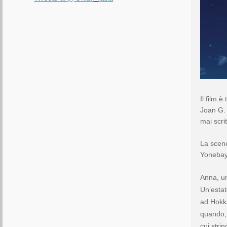
Il film è
Joan G. 
mai scrit
La scene
Yonebay
Anna, una
Un’estat
ad Hokka
quando, 
cui stri