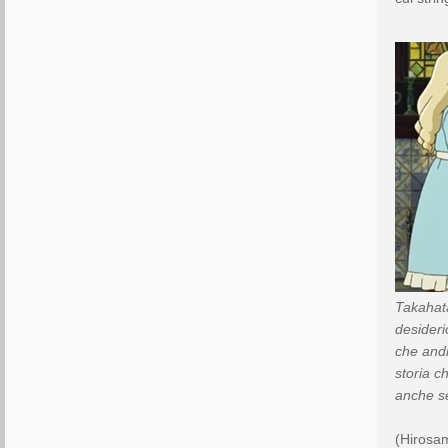
Takahata
desideri
che andr
storia c
anche se
(Hirosa