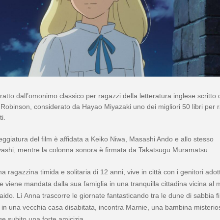
 tratto dall’omonimo classico per ragazzi della letteratura inglese scritto 
Robinson, considerato da Hayao Miyazaki uno dei migliori 50 libri per 
ti.
ggiatura del film è affidata a Keiko Niwa, Masashi Ando e allo stesso
ashi, mentre la colonna sonora è firmata da Takatsugu Muramatsu.
 ragazzina timida e solitaria di 12 anni, vive in città con i genitori adott
e viene mandata dalla sua famiglia in una tranquilla cittadina vicina al 
ido. Lì Anna trascorre le giornate fantasticando tra le dune di sabbia f
in una vecchia casa disabitata, incontra Marnie, una bambina misterio
nge subito una forte amicizia…