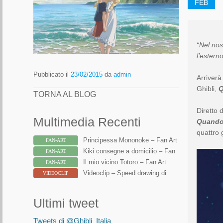
FEB
“
Nel nos
l’estern
Pubblicato il
23/02/2015
da
admin
Arriverà
Ghibli,
Q
TORNA AL BLOG
Diretto
Multimedia Recenti
Quando 
quattro 
Principessa Mononoke – Fan Art
FAN-ART
Kiki consegne a domicilio – Fan
FAN-ART
Art
Il mio vicino Totoro – Fan Art
FAN-ART
Videoclip – Speed drawing di
VIDEOCLIP
Totoro
Ultimi tweet
Tweets di @Ghibli_Italia