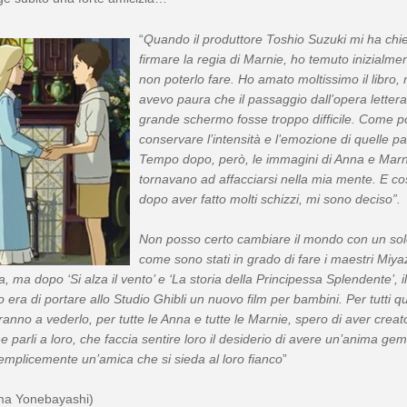
“
Quando il produttore Toshio Suzuki mi ha chie
firmare la regia di Marnie, ho temuto inizialmen
non poterlo fare. Ho amato moltissimo il libro,
avevo paura che il passaggio dall’opera letterar
grande schermo fosse troppo difficile. Come p
conservare l’intensità e l’emozione di quelle p
Tempo dopo, però, le immagini di Anna e Marn
tornavano ad affacciarsi nella mia mente. E co
dopo aver fatto molti schizzi, mi sono deciso”.
Non posso certo cambiare il mondo con un solo
come sono stati in grado di fare i maestri Miya
, ma dopo ‘Si alza il vento’ e ‘La storia della Principessa Splendente’, i
o era di portare allo Studio Ghibli un nuovo film per bambini. Per tutti qu
anno a vederlo, per tutte le Anna e tutte le Marnie, spero di aver crea
he parli a loro, che faccia sentire loro il desiderio di avere un’anima gem
mplicemente un’amica che si sieda al loro fianco
”
ma Yonebayashi)