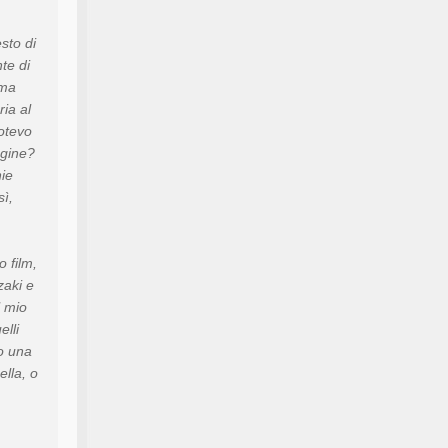
sto di
te di
 ma
ia al
otevo
agine?
ie
sì,
 film,
zaki e
l mio
elli
to una
ella, o