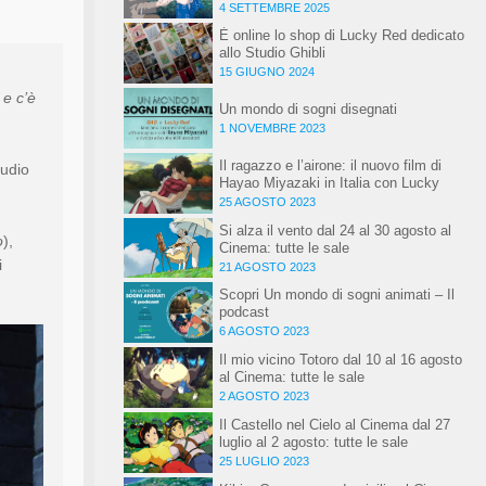
speciale
4 SETTEMBRE 2025
È online lo shop di Lucky Red dedicato
allo Studio Ghibli
15 GIUGNO 2024
 e c’è
Un mondo di sogni disegnati
1 NOVEMBRE 2023
Il ragazzo e l’airone: il nuovo film di
tudio
Hayao Miyazaki in Italia con Lucky
Red dal 1 gennaio 2024
25 AGOSTO 2023
Si alza il vento dal 24 al 30 agosto al
o
),
Cinema: tutte le sale
i
21 AGOSTO 2023
Scopri Un mondo di sogni animati – Il
podcast
6 AGOSTO 2023
Il mio vicino Totoro dal 10 al 16 agosto
al Cinema: tutte le sale
2 AGOSTO 2023
Il Castello nel Cielo al Cinema dal 27
luglio al 2 agosto: tutte le sale
25 LUGLIO 2023