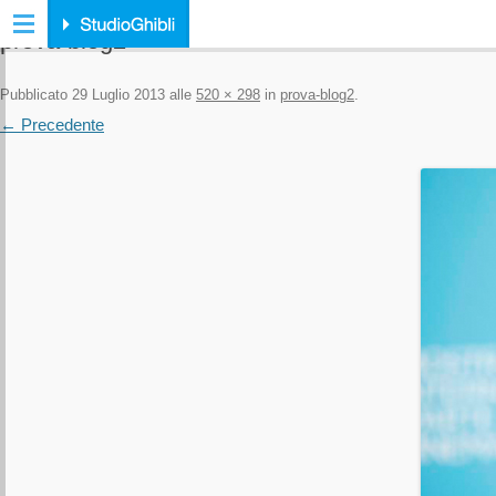
prova-blog2
Pubblicato
29 Luglio 2013
alle
520 × 298
in
prova-blog2
.
← Precedente