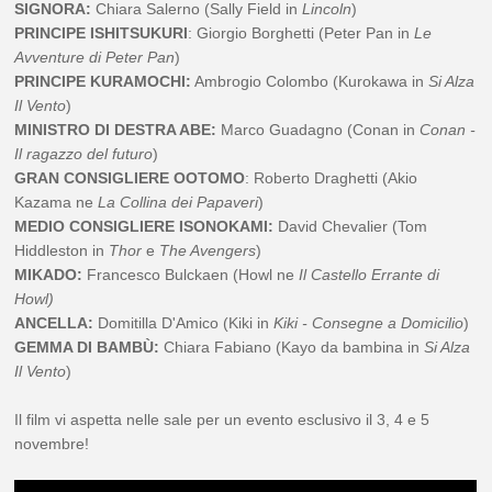
SIGNORA:
Chiara Salerno (Sally Field in
Lincoln
)
PRINCIPE ISHITSUKURI
: Giorgio Borghetti (Peter Pan in
Le
Avventure di Peter Pan
)
PRINCIPE KURAMOCHI:
Ambrogio Colombo (Kurokawa in
Si Alza
Il Vento
)
MINISTRO DI DESTRA ABE:
Marco Guadagno (Conan in
Conan -
Il ragazzo del futuro
)
GRAN CONSIGLIERE OOTOMO
: Roberto Draghetti (Akio
Kazama ne
La Collina dei Papaveri
)
MEDIO CONSIGLIERE ISONOKAMI:
David Chevalier (Tom
Hiddleston in
Thor
e
The Avengers
)
MIKADO:
Francesco Bulckaen (Howl ne
Il Castello Errante di
Howl)
ANCELLA:
Domitilla D'Amico (Kiki in
Kiki - Consegne a Domicilio
)
GEMMA DI BAMBÙ:
Chiara Fabiano (Kayo da bambina in
Si Alza
Il Vento
)
Il film vi aspetta nelle sale per un evento esclusivo il 3, 4 e 5
novembre!