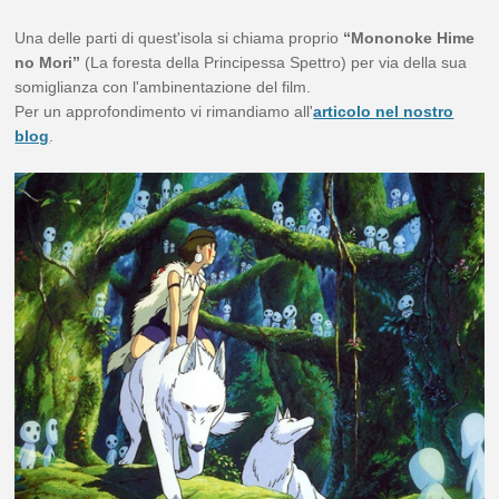
Una delle parti di quest'isola si chiama proprio
“Mononoke Hime
no Mori”
(La foresta della Principessa Spettro) per via della sua
somiglianza con l'ambinentazione del film.
Per un approfondimento vi rimandiamo all'
articolo nel nostro
blog
.