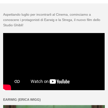
Aspettando luglio per incontrarli al Cinema, cominciamo a
conoscere i protagonisti di Earwig e la Strega, il nuovo film dello
Studio Ghibli!
EARWIG (ERICA WIGG)