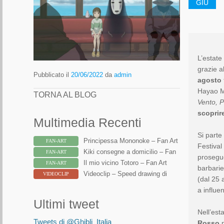
GIU
L’estate
grazie a
Pubblicato il
20/06/2022
da
admin
agosto
Hayao M
TORNA AL BLOG
Vento, P
scoprire
Multimedia Recenti
Si part
Principessa Mononoke – Fan Art
FAN-ART
Festival
Kiki consegne a domicilio – Fan
FAN-ART
prosegu
Art
Il mio vicino Totoro – Fan Art
FAN-ART
barbarie
Videoclip – Speed drawing di
VIDEOCLIP
(dal 25 
Totoro
a influen
Ultimi tweet
Nell’est
Tweets di @Ghibli_Italia
Rosso
n