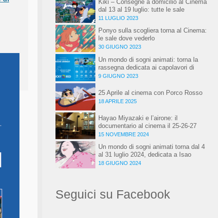
Kiki – Consegne a domicilio al Cinema
dal 13 al 19 luglio: tutte le sale
11 LUGLIO 2023
Ponyo sulla scogliera torna al Cinema:
le sale dove vederlo
30 GIUGNO 2023
Un mondo di sogni animati: torna la
TAG
rassegna dedicata ai capolavori di
UN
Hayao Miyazaki, al Cinema!
MONDO
9 GIUGNO 2023
DI
SOGNI
25 Aprile al cinema con Porco Rosso
ANIMATI
18 APRILE 2025
Hayao Miyazaki e l’airone: il
documentario al cinema il 25-26-27
novembre
15 NOVEMBRE 2024
Un mondo di sogni animati torna dal 4
al 31 luglio 2024, dedicata a Isao
Takahata
18 GIUGNO 2024
Seguici su Facebook