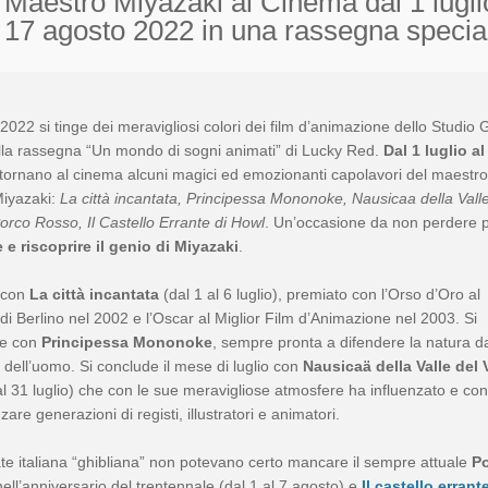
Maestro Miyazaki al Cinema dal 1 lugli
17 agosto 2022 in una rassegna specia
 2022 si tinge dei meravigliosi colori dei film d’animazione dello Studio G
lla rassegna “Un mondo di sogni animati” di Lucky Red.
Dal 1 luglio al
tornano al cinema alcuni magici ed emozionanti capolavori del maestro
iyazaki:
La città incantata, Principessa Mononoke, Nausicaa della Valle
orco Rosso, Il Castello Errante di Howl
. Un’occasione da non perdere 
 e riscoprire il genio di Miyazaki
.
e con
La città incantata
(dal 1 al 6 luglio), premiato con l’Orso d’Oro al
 di Berlino nel 2002 e l’Oscar al Miglior Film d’Animazione nel 2003. Si
e con
Principessa Mononoke
, sempre pronta a difendere la natura da
 dell’uomo. Si conclude il mese di luglio con
Nausicaä della Valle del 
al 31 luglio) che con le sue meravigliose atmosfere ha influenzato e con
zare generazioni di registi, illustratori e animatori.
ate italiana “ghibliana” non potevano certo mancare il sempre attuale
P
ell’anniversario del trentennale (dal 1 al 7 agosto) e
Il castello errant