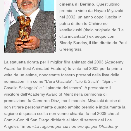
cinema di Berlino
. Quest’ultimo
premio fu vinto da Hayao Miyazaki
nel 2002, un anno dopo l’uscita in
patria di Sen to Chihiro no
kamikakushi (titolo originale de “La
città incantata”) ex aequo con
Bloody Sunday, il film diretto da Paul
Greengrass.
La statuetta dorata per il miglior film animato del 2003 (Academy
Award for Best Animated Feature) fu vinta nel 2003 per la prima
volta da un anime, nonostante fossero presenti nella lista delle
nomination film come “L’era Glaciale”, “Lilo & Stitch”, “Spirit –
Cavallo Selvaggio” e “Il pianeta del tesoro”. A presentare il
vincitore dell’Academy Award of Merit nella cerimonia di
premiazione fu Cameron Diaz, ma il maestro Miyazaki decise di
non ritirare personalmente questo ambito premio e inizialmente la
ragione di questa scelta non venne chiarita; fu nel 2009 che al
Comic-Con di San Diego dichiarò al blog di settore del Los
Angeles Times
«La ragione per cui non ero qui per l’Academy