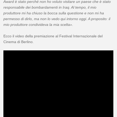
Award è stato perché non ho voluto visitare un paese che è stato
responsabile dei bombardamenti in Iraq. Al tempo, il mio
produttore mi ha chiuso la bocca sulla questione e non mi ha
permesso di dirlo, ma non lo vedo qui intorno oggi. A proposito: il
mio produttore condivideva la mia scelta».
Ecco il video della premiazione al Festival Internazionale del
Cinema di Berlino.