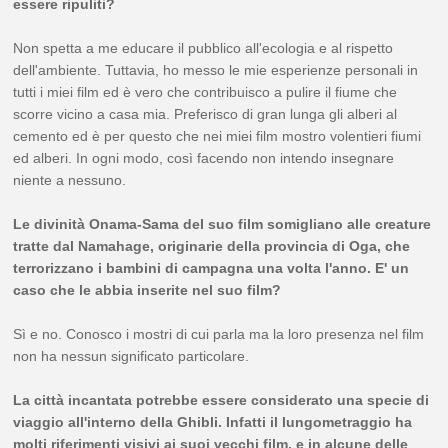
essere ripuliti?
Non spetta a me educare il pubblico all'ecologia e al rispetto
dell'ambiente. Tuttavia, ho messo le mie esperienze personali in
tutti i miei film ed è vero che contribuisco a pulire il fiume che
scorre vicino a casa mia. Preferisco di gran lunga gli alberi al
cemento ed è per questo che nei miei film mostro volentieri fiumi
ed alberi. In ogni modo, così facendo non intendo insegnare
niente a nessuno.
Le divinità Onama-Sama del suo film somigliano alle creature
tratte dal Namahage, originarie della provincia di Oga, che
terrorizzano i bambini di campagna una volta l'anno. E' un
caso che le abbia inserite nel suo film?
Sì e no. Conosco i mostri di cui parla ma la loro presenza nel film
non ha nessun significato particolare.
La città incantata potrebbe essere considerato una specie di
viaggio all'interno della Ghibli. Infatti il lungometraggio ha
molti riferimenti visivi ai suoi vecchi film, e in alcune delle