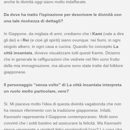
anche le divinità oggi siano molto indaffarate.
Da dove ha tratto l'ispirazione per descrivere le divinità con
una tale ricchezza di dettagli?
In Giappone, da migliaia di anni, crediamo che i
Kami
(vale a dire
gli dei) e i
Rei
(e cioè gli spiriti) siano ovunque: nei fiumi, in ogni
singolo albero, in ogni casa e cucina. Quando ho concepito
La
città incantata
, dovevo visualizzare tutti questi Kamis. Diciamo
che in generale le raffigurazioni che vedrete nel film sono frutto
della mia immaginazione, ma alcune sono state tratte dal folklore
giapponese.
Il personaggio “senza volto” di La città incantata interpreta
un ruolo molto particolare, vero?
Sì. Mi piaceva molto l'idea di questa divinità vagabonda che non
ha nessun riferimento con la tradizione giapponese. Infatti,
Kaonashi rappresenta il Giappone contemporaneo. Molti sono
convinti che i soldi bastino ad assicurare la felicità. Ma Kaonashi
riesce veramente a renderli felici regalandogli l'oro? La cosa che