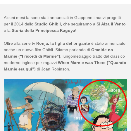
Alcuni mesi fa sono stati annunciati in Giappone i nuovi progetti
per il 2014 dello
Studio Ghibli,
che seguiranno a
Si Alza il Vento
e la
Storia della Principessa Kaguya
!
Oltre alla serie tv
Ronja, la figlia del brigante
è stato annunciato
anche un nuovo film Ghibli. Stiamo parlando di
Omoide no
Marnie (“I ricordi di Marnie”)
, lungometraggio tratto dal classico
moderno inglese per ragazzi
When Marnie was There (“Quando
Marnie era qui”)
di Joan Robinson.