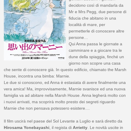
decidono così di mandarla da
Mr e Mrs Pegg, due persone di
fiducia che abitano in una
località di mare, per
permetterle di conoscere altre
persone…
Qui Anna passa le giornate a
camminare e a giocare tra le
dune della spiaggia, finché un
giorno non scopre una casa
che sente di conoscere già. In questo edificio, chiamato the Marsh
House, incontra una bimba: Marnie.
Le due si conoscono, ed Anna è estasiata di avere finalmente una
vera amica! Ma, improvvisamente, Marnie svanisce ed una nuova
famiglia va ad abitare nella Marsh House. Anna legherà molto con
i nuovi arrivati, ma scoprirà molto presto dei segreti riguardo
Marnie che non pensava potessero esistere....
Il film uscirà nel paese del Sol Levante a Luglio e sarà diretto da
Hirosama Yonebayashi
, il regista di
Arrietty
. Le novità uscite in